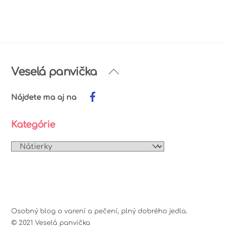
pozrieť
Archív
Back
Veselá panvička
To
Top
Nájdete ma aj na
Kategórie
Kategórie
Osobný blog o varení a pečení, plný dobrého jedla.
© 2021 Veselá panvička