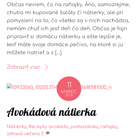
Občas neviem, čo na raňajky. Áno, samozrejme,
chutia mi kupované šaláty či nátierky, ale pri
pomyslení na to, čo všetko sa v nich nachádza,
nemám chuť ich jesť deň čo deň. Občas je fajn
pripraviť si domácu nátierku a ešte lepšie je,
keď máte svoje domáce pečivo, na ktoré si ju
môžete natrieť a s […]
Zobraziť viac
11
MAREC
2015
Avokádová nátierka
Nátierky
,
Recepty
avokádo
,
pomazánka
,
raňajky
,
zdravá večera
2