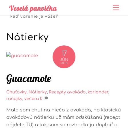
Skip
Veselá panvička
Me
to
keď varenie je vášeň
content
Nátierky
17
JÚN
2015
Guacamole
Chuťovky
,
Nátierky
,
Recepty
avokádo
,
koriander
,
raňajky
,
večera
0
Mala som chuť na niečo z avokáda, no klasickú
avokádovú nátierku už mám odskúšanú (recept
nájdete TU) a tak som sa rozhodla ju doplniť o