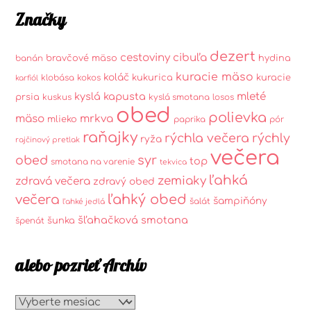
Značky
dezert
cestoviny
cibuľa
bravčové mäso
hydina
banán
kuracie mäso
koláč
kukurica
kuracie
klobása
kokos
karfiól
kyslá kapusta
mleté
prsia
kuskus
kyslá smotana
losos
obed
polievka
mäso
mrkva
mlieko
paprika
pór
raňajky
rýchla večera
rýchly
ryža
rajčinový pretlak
večera
syr
obed
top
smotana na varenie
tekvica
ľahká
zemiaky
zdravá večera
zdravý obed
ľahký obed
večera
šampiňóny
šalát
ľahké jedlá
šľahačková smotana
šunka
špenát
alebo pozrieť Archív
alebo