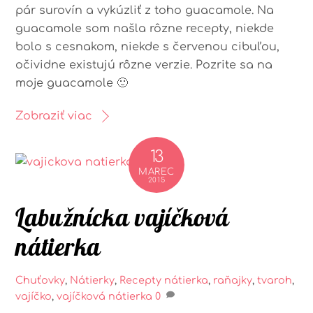
pár surovín a vykúzliť z toho guacamole. Na
guacamole som našla rôzne recepty, niekde
bolo s cesnakom, niekde s červenou cibuľou,
očividne existujú rôzne verzie. Pozrite sa na
moje guacamole 🙂
Zobraziť viac
13
MAREC
2015
Labužnícka vajíčková
nátierka
Chuťovky
,
Nátierky
,
Recepty
nátierka
,
raňajky
,
tvaroh
,
vajíčko
,
vajíčková nátierka
0