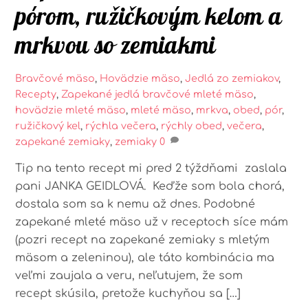
pórom, ružičkovým kelom a
mrkvou so zemiakmi
Bravčové mäso
,
Hovädzie mäso
,
Jedlá zo zemiakov
,
Recepty
,
Zapekané jedlá
bravčové mleté mäso
,
hovädzie mleté mäso
,
mleté mäso
,
mrkva
,
obed
,
pór
,
ružičkový kel
,
rýchla večera
,
rýchly obed
,
večera
,
zapekané zemiaky
,
zemiaky
0
Tip na tento recept mi pred 2 týždňami zaslala
pani JANKA GEIDLOVÁ. Keďže som bola chorá,
dostala som sa k nemu až dnes. Podobné
zapekané mleté mäso už v receptoch síce mám
(pozri recept na zapekané zemiaky s mletým
mäsom a zeleninou), ale táto kombinácia ma
veľmi zaujala a veru, neľutujem, že som
recept skúsila, pretože kuchyňou sa […]