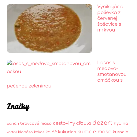
Vynikajúca
polievka z
červenej
šošovice s
mrkvou
Losos s
medovo-
smotanovou
omáčkou s
pečenou zeleninou
Značky
dezert
cestoviny
cibuľa
bravčové mäso
hydina
banán
kuracie mäso
koláč
kukurica
kuracie
klobása
kokos
karfiól