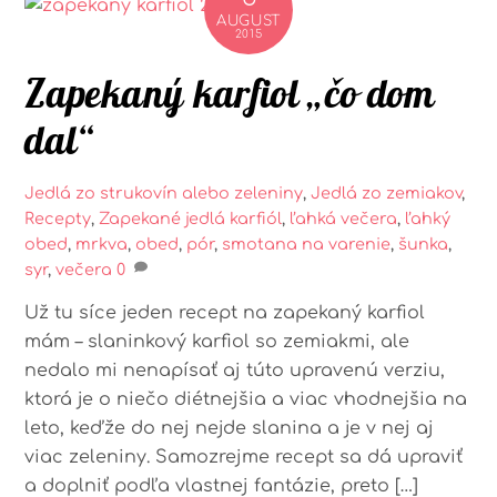
AUGUST
2015
Zapekaný karfiol „čo dom
dal“
Jedlá zo strukovín alebo zeleniny
,
Jedlá zo zemiakov
,
Recepty
,
Zapekané jedlá
karfiól
,
ľahká večera
,
ľahký
obed
,
mrkva
,
obed
,
pór
,
smotana na varenie
,
šunka
,
syr
,
večera
0
Už tu síce jeden recept na zapekaný karfiol
mám – slaninkový karfiol so zemiakmi, ale
nedalo mi nenapísať aj túto upravenú verziu,
ktorá je o niečo diétnejšia a viac vhodnejšia na
leto, keďže do nej nejde slanina a je v nej aj
viac zeleniny. Samozrejme recept sa dá upraviť
a doplniť podľa vlastnej fantázie, preto […]