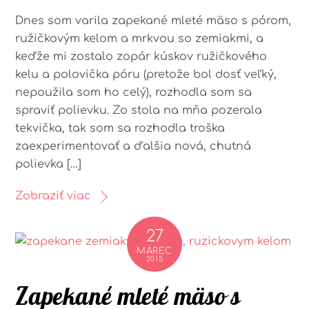
Dnes som varila zapekané mleté mäso s pórom,
ružičkovým kelom a mrkvou so zemiakmi, a
keďže mi zostalo zopár kúskov ružičkového
kelu a polovička póru (pretože bol dosť veľký,
nepoužila som ho celý), rozhodla som sa
spraviť polievku. Zo stola na mňa pozerala
tekvička, tak som sa rozhodla troška
zaexperimentovať a ďalšia nová, chutná
polievka […]
Zobraziť viac
27
MAREC
2015
Zapekané mleté mäso s