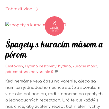
Zobraziť viac
8
APRÍL
2015
Špagety s kuracím mäsom a
pórom
Cestoviny
,
Hydina
cestoviny
,
hydina
,
kuracie mäso
,
pór
,
smotana na varenie
0
Keď nemáme veľa času na varenie, alebo sa
nám len jednoducho nechce stáť za sporákom
viac ako pol hodinu, radi siahneme po rýchlych
a jednoduchých receptoch. Určite ale každý z
nás chce, aby zvolený recept bol nielen rýchly