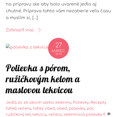
na prípravu ale aby bolo uvarené jedlo aj
chutné. Príprava tohto vám nezaberie veľa času
a myslím si, […]
Zobraziť viac
27
MAREC
2015
Polievka s pórom,
ružičkovým kelom a
maslovou tekvicou
Jedlá zo strukovín alebo zeleniny
,
Polievky
,
Recepty
ľahká večera
,
ľahký obed
,
obed
,
polievka
,
pór
,
ružičkový kel
,
tekvica
,
večera
,
zeleninová polievka
0