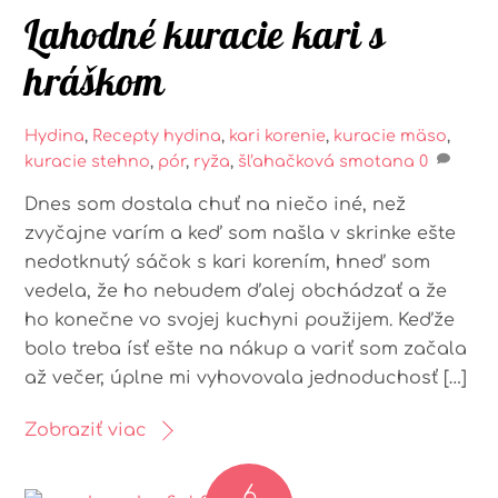
Lahodné kuracie kari s
hráškom
Hydina
,
Recepty
hydina
,
kari korenie
,
kuracie mäso
,
kuracie stehno
,
pór
,
ryža
,
šľahačková smotana
0
Dnes som dostala chuť na niečo iné, než
zvyčajne varím a keď som našla v skrinke ešte
nedotknutý sáčok s kari korením, hneď som
vedela, že ho nebudem ďalej obchádzať a že
ho konečne vo svojej kuchyni použijem. Keďže
bolo treba ísť ešte na nákup a variť som začala
až večer, úplne mi vyhovovala jednoduchosť […]
Zobraziť viac
6