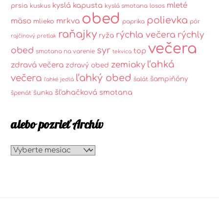
kyslá kapusta
mleté
prsia
kuskus
kyslá smotana
losos
obed
polievka
mäso
mrkva
mlieko
paprika
pór
raňajky
rýchla večera
rýchly
ryža
rajčinový pretlak
večera
syr
obed
top
smotana na varenie
tekvica
ľahká
zemiaky
zdravá večera
zdravý obed
ľahký obed
večera
šampiňóny
šalát
ľahké jedlá
šľahačková smotana
šunka
špenát
alebo pozrieť Archív
alebo
pozrieť
Archív