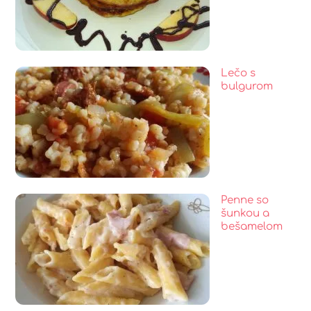
Lečo s
bulgurom
Penne so
šunkou a
bešamelom