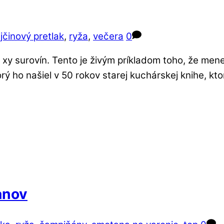
ajčinový pretlak
,
ryža
,
večera
0
 xy surovín. Tento je živým príkladom toho, že men
ý ho našiel v 50 rokov starej kuchárskej knihe, kt
anov