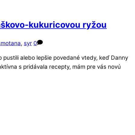
áškovo-kukuricovou ryžou
smotana
,
syr
0
o pustili alebo lepšie povedané vtedy, keď Danny
aktívna s pridávala recepty, mám pre vás novú