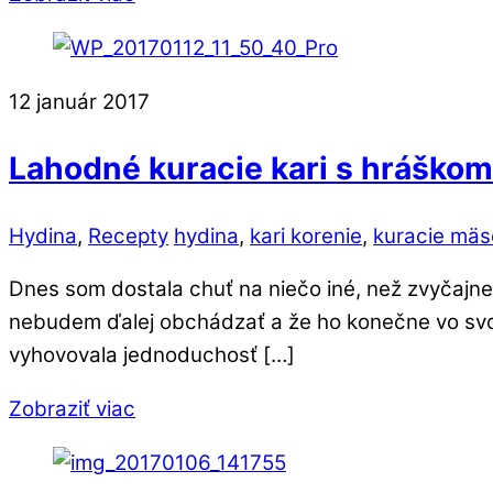
12
január
2017
Lahodné kuracie kari s hráškom
Hydina
,
Recepty
hydina
,
kari korenie
,
kuracie mäs
Dnes som dostala chuť na niečo iné, než zvyčajne
nebudem ďalej obchádzať a že ho konečne vo svoje
vyhovovala jednoduchosť […]
Zobraziť viac