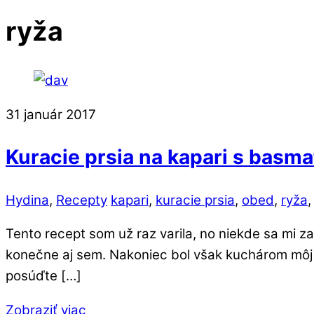
ryža
31
január
2017
Kuracie prsia na kapari s basma
Hydina
,
Recepty
kapari
,
kuracie prsia
,
obed
,
ryža
Tento recept som už raz varila, no niekde sa mi z
konečne aj sem. Nakoniec bol však kuchárom môj pr
posúďte […]
Zobraziť viac