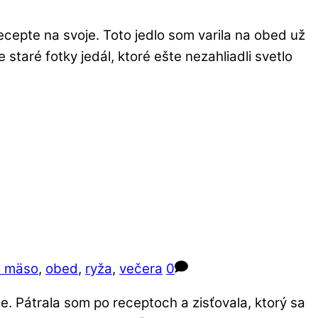
cepte na svoje. Toto jedlo som varila na obed už
taré fotky jedál, ktoré ešte nezahliadli svetlo
é mäso
,
obed
,
ryža
,
večera
0
e. Pátrala som po receptoch a zisťovala, ktorý sa