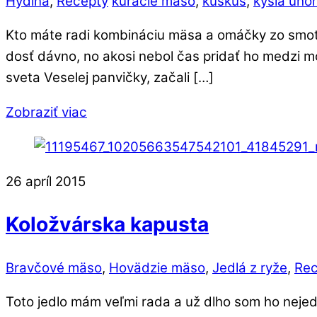
Hydina
,
Recepty
kuracie mäso
,
kuskus
,
kyslá uho
Kto máte radi kombináciu mäsa a omáčky zo smotany
dosť dávno, no akosi nebol čas pridať ho medzi moj
sveta Veselej panvičky, začali […]
Zobraziť viac
26
apríl
2015
Koložvárska kapusta
Bravčové mäso
,
Hovädzie mäso
,
Jedlá z ryže
,
Rec
Toto jedlo mám veľmi rada a už dlho som ho nejedl