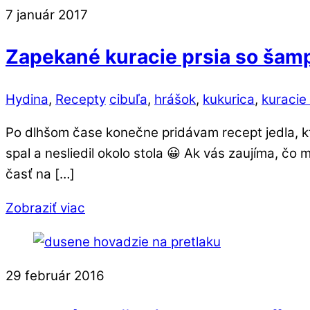
7
január
2017
Zapekané kuracie prsia so šam
Hydina
,
Recepty
cibuľa
,
hrášok
,
kukurica
,
kuracie
Po dlhšom čase konečne pridávam recept jedla, kt
spal a nesliedil okolo stola 😀 Ak vás zaujíma, č
časť na […]
Zobraziť viac
29
február
2016