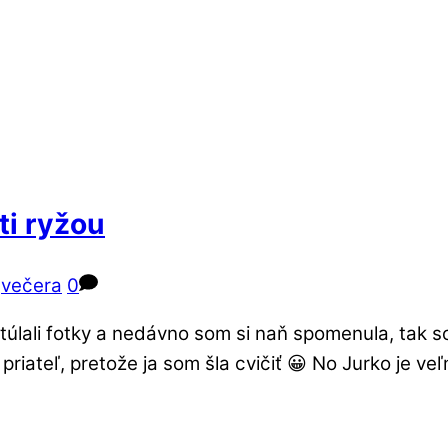
ti ryžou
,
večera
0
atúlali fotky a nedávno som si naň spomenula, tak 
iateľ, pretože ja som šla cvičiť 😀 No Jurko je veľ