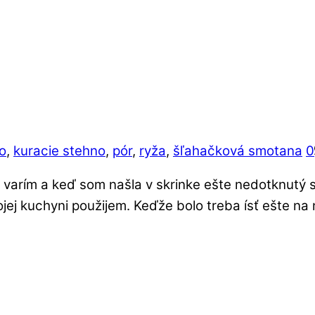
o
,
kuracie stehno
,
pór
,
ryža
,
šľahačková smotana
0
 varím a keď som našla v skrinke ešte nedotknutý 
j kuchyni použijem. Keďže bolo treba ísť ešte na n