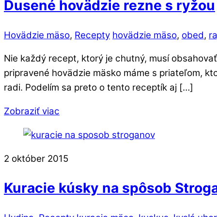
Dusené hovädzie rezne s ryžou
Hovädzie mäso
,
Recepty
hovädzie mäso
,
obed
,
r
Nie každý recept, ktorý je chutný, musí obsahovať
pripravené hovädzie mäsko máme s priateľom, ktor
radi. Podelím sa preto o tento receptík aj […]
Zobraziť viac
2
október
2015
Kuracie kúsky na spôsob Strog