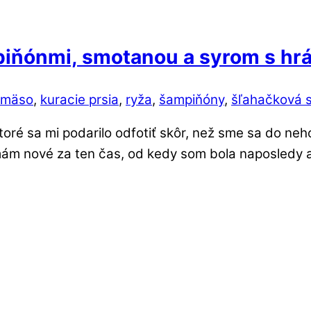
piňónmi, smotanou a syrom s hr
 mäso
,
kuracie prsia
,
ryža
,
šampiňóny
,
šľahačková 
oré sa mi podarilo odfotiť skôr, než sme sa do neh
o mám nové za ten čas, od kedy som bola naposledy 