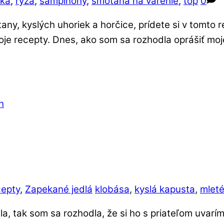
rka
,
ryža
,
šampiňóny
,
smotana na varenie
,
top
0
, kyslých uhoriek a horčice, prídete si v tomto re
e recepty. Dnes, ako som sa rozhodla oprášiť moje s
epty
,
Zapekané jedlá
klobása
,
kyslá kapusta
,
mlet
a, tak som sa rozhodla, že si ho s priateľom uvarím