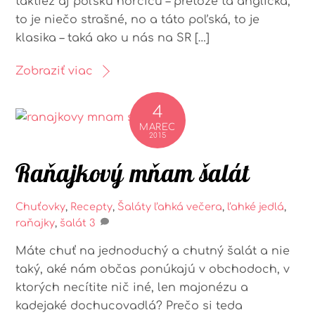
taktiež aj poľskú horčicu – pretože tá anglická,
to je niečo strašné, no a táto poľská, to je
klasika – taká ako u nás na SR […]
Zobraziť viac
4
MAREC
2015
Raňajkový mňam šalát
Chuťovky
,
Recepty
,
Šaláty
ľahká večera
,
ľahké jedlá
,
raňajky
,
šalát
3
Máte chuť na jednoduchý a chutný šalát a nie
taký, aké nám občas ponúkajú v obchodoch, v
ktorých necítite nič iné, len majonézu a
kadejaké dochucovadlá? Prečo si teda