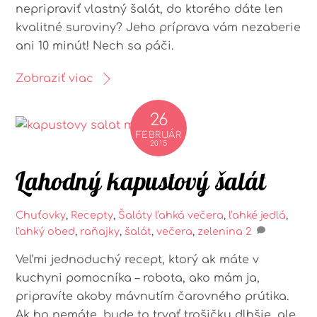
nepripraviť vlastný šalát, do ktorého dáte len
kvalitné suroviny? Jeho príprava vám nezaberie
ani 10 minút! Nech sa páči.
Zobraziť viac
26
FEBRUÁR
2015
Lahodný kapustový šalát
Chuťovky
,
Recepty
,
Šaláty
ľahká večera
,
ľahké jedlá
,
ľahký obed
,
raňajky
,
šalát
,
večera
,
zelenina
2
Veľmi jednoduchý recept, ktorý ak máte v
kuchyni pomocníka – robota, ako mám ja,
pripravíte akoby mávnutím čarovného prútika.
Ak ho nemáte, bude to trvať trošičku dlhšie, ale