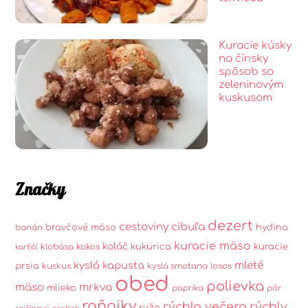
Kuracie kúsky
na čínsky
spôsob so
zeleninovým
kuskusom
Značky
dezert
cestoviny
cibuľa
bravčové mäso
hydina
banán
kuracie mäso
koláč
kukurica
kuracie
klobása
kokos
karfiól
kyslá kapusta
mleté
prsia
kuskus
kyslá smotana
losos
obed
polievka
mäso
mrkva
mlieko
paprika
pór
raňajky
rýchla večera
rýchly
ryža