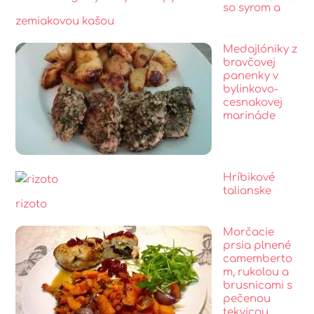
so syrom a
zemiakovou kašou
Medajlóniky z
bravčovej
panenky v
bylinkovo-
cesnakovej
marináde
Hríbikové
talianske
rizoto
Morčacie
prsia plnené
camemberto
m, rukolou a
brusnicami s
pečenou
tekvicou