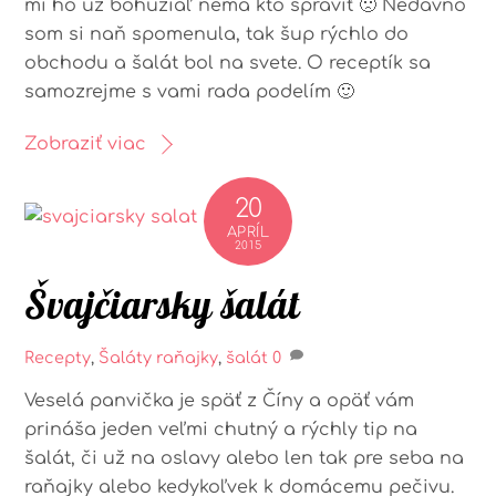
mi ho už bohužiaľ nemá kto spraviť 🙁 Nedávno
som si naň spomenula, tak šup rýchlo do
obchodu a šalát bol na svete. O receptík sa
samozrejme s vami rada podelím 🙂
Zobraziť viac
20
APRÍL
2015
Švajčiarsky šalát
Recepty
,
Šaláty
raňajky
,
šalát
0
Veselá panvička je späť z Číny a opäť vám
prináša jeden veľmi chutný a rýchly tip na
šalát, či už na oslavy alebo len tak pre seba na
raňajky alebo kedykoľvek k domácemu pečivu.