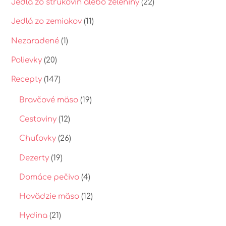
Jedlá zo strukovín alebo zeleniny
(22)
Jedlá zo zemiakov
(11)
Nezaradené
(1)
Polievky
(20)
Recepty
(147)
Bravčové mäso
(19)
Cestoviny
(12)
Chuťovky
(26)
Dezerty
(19)
Domáce pečivo
(4)
Hovädzie mäso
(12)
Hydina
(21)