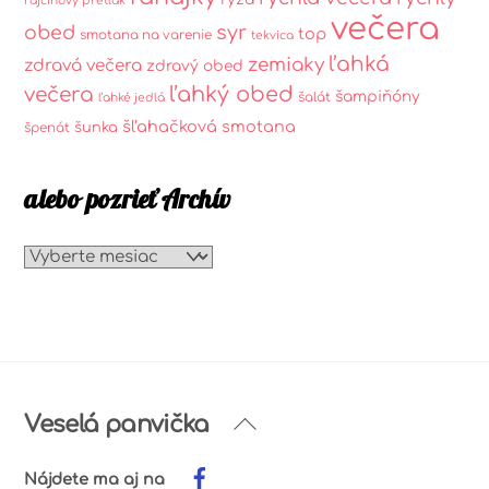
rajčinový pretlak
večera
syr
obed
top
smotana na varenie
tekvica
ľahká
zemiaky
zdravá večera
zdravý obed
ľahký obed
večera
šampiňóny
šalát
ľahké jedlá
šľahačková smotana
šunka
špenát
alebo pozrieť Archív
alebo
pozrieť
Archív
Back
Veselá panvička
To
Top
Nájdete ma aj na