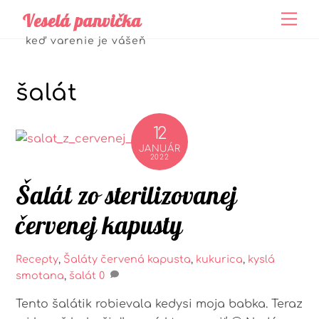
Skip
Veselá panvička
Me
to
keď varenie je vášeň
content
šalát
12
JANUÁR
2022
Šalát zo sterilizovanej
červenej kapusty
Recepty
,
Šaláty
červená kapusta
,
kukurica
,
kyslá
smotana
,
šalát
0
Tento šalátik robievala kedysi moja babka. Teraz