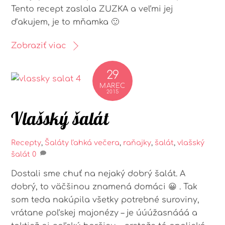
Tento recept zaslala ZUZKA a veľmi jej
ďakujem, je to mňamka 🙂
Zobraziť viac
29
MAREC
2015
Vlašský šalát
Recepty
,
Šaláty
ľahká večera
,
raňajky
,
šalát
,
vlašský
šalát
0
Dostali sme chuť na nejaký dobrý šalát. A
dobrý, to väčšinou znamená domáci 😀 . Tak
som teda nakúpila všetky potrebné suroviny,
vrátane poľskej majonézy – je úúúžasnááá a