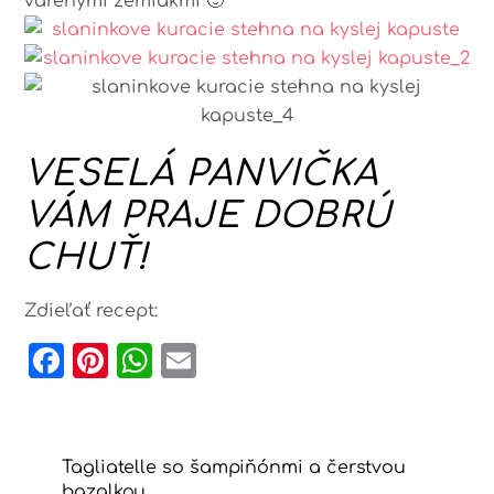
varenými zemiakmi 🙂
VESELÁ PANVIČKA
VÁM PRAJE DOBRÚ
CHUŤ!
Zdieľať recept:
F
Pi
W
E
a
n
h
m
c
t
a
ai
e
e
ts
l
Tagliatelle so šampiňónmi a čerstvou
bazalkou