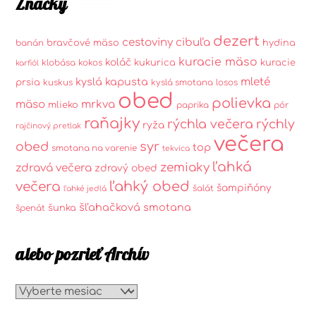
Značky
dezert
cestoviny
cibuľa
bravčové mäso
hydina
banán
kuracie mäso
koláč
kukurica
kuracie
klobása
kokos
karfiól
kyslá kapusta
mleté
prsia
kuskus
kyslá smotana
losos
obed
polievka
mäso
mrkva
mlieko
paprika
pór
raňajky
rýchla večera
rýchly
ryža
rajčinový pretlak
večera
syr
obed
top
smotana na varenie
tekvica
ľahká
zemiaky
zdravá večera
zdravý obed
ľahký obed
večera
šampiňóny
šalát
ľahké jedlá
šľahačková smotana
šunka
špenát
alebo pozrieť Archív
alebo
pozrieť