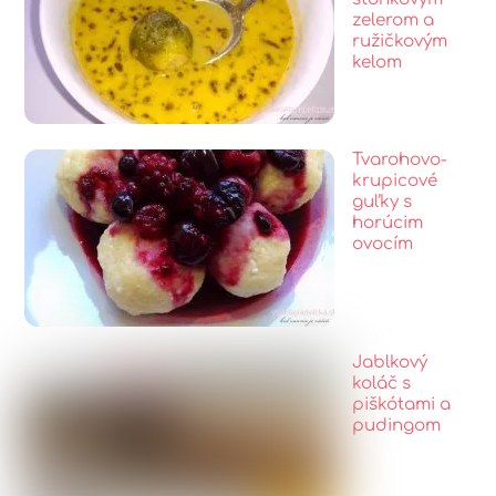
zelerom a
ružičkovým
kelom
Tvarohovo-
krupicové
guľky s
horúcim
ovocím
Jablkový
koláč s
piškótami a
pudingom