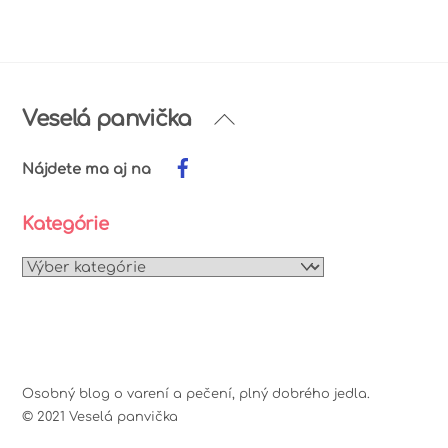
Archív
Back
Veselá panvička
To
Top
Nájdete ma aj na
Kategórie
Kategórie
Osobný blog o varení a pečení, plný dobrého jedla.
© 2021 Veselá panvička