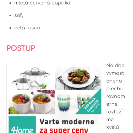
mletá červená paprika,
soľ,
celá rasca
POSTUP
Na dno
vymast
eného
plechu
rovnom
erne
rozloží
me
kyslú