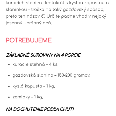
kuracích stehien. Tentokrát s kyslou kapustou a
e
e
ts
l
slaninkou – troška na taký gazdovský spôsob,
b
r
A
preto ten názov 🙂 Určite padne vhod v nejaký
o
e
p
jesenný upršaný deň.
o
st
p
k
POTREBUJEME
ZÁKLADNÉ SUROVINY NA 4 PORCIE
kuracie stehná – 4 ks,
gazdovská slanina – 150-200 gramov,
kyslá kapusta – 1 kg,
zemiaky – 1 kg,
NA DOCHUTENIE PODĽA CHUTI