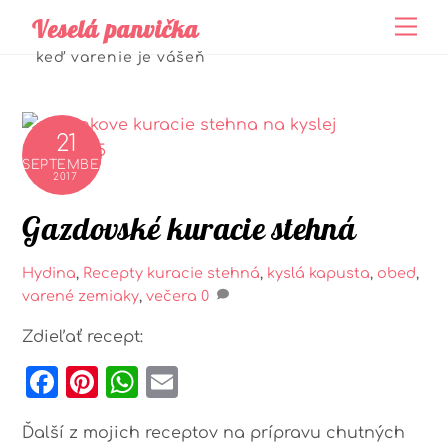
Skip
Veselá panvička
Me
to
keď varenie je vášeň
content
21
SEPTEMBER
2017
Gazdovské kuracie stehná
Hydina
,
Recepty
kuracie stehná
,
kyslá kapusta
,
obed
,
varené zemiaky
,
večera
0
Zdieľať recept:
F
Pi
W
E
a
n
h
m
Ďalší z mojich receptov na prípravu chutných
c
t
a
ai