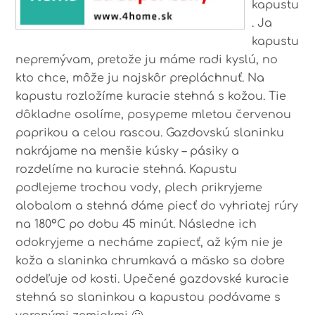
kapustu
. Ja
kapustu
nepremývam, pretože ju máme radi kyslú, no
kto chce, môže ju najskôr prepláchnuť. Na
kapustu rozložíme kuracie stehná s kožou. Tie
dôkladne osolíme, posypeme mletou červenou
paprikou a celou rascou. Gazdovskú slaninku
nakrájame na menšie kúsky – pásiky a
rozdelíme na kuracie stehná. Kapustu
podlejeme trochou vody, plech prikryjeme
alobalom a stehná dáme piecť do vyhriatej rúry
na 180°C po dobu 45 minút. Následne ich
odokryjeme a necháme zapiecť, až kým nie je
koža a slaninka chrumkavá a mäsko sa dobre
oddeľuje od kosti. Upečené gazdovské kuracie
stehná so slaninkou a kapustou podávame s