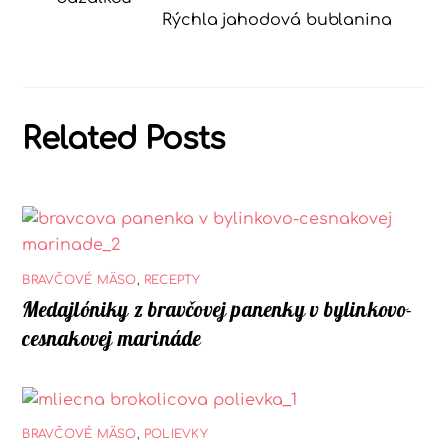
b
r
A
Rýchla jahodová bublanina
o
e
p
o
st
p
k
Related Posts
BRAVČOVÉ MÄSO
,
RECEPTY
Medajlóniky z bravčovej panenky v bylinkovo-
cesnakovej marináde
BRAVČOVÉ MÄSO
,
POLIEVKY