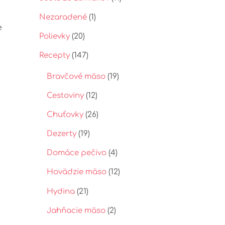
t
p
Nezaradené
(1)
e
Polievky
(20)
Recepty
(147)
Bravčové mäso
(19)
Cestoviny
(12)
Chuťovky
(26)
Dezerty
(19)
Domáce pečivo
(4)
Hovädzie mäso
(12)
Hydina
(21)
Jahňacie mäso
(2)