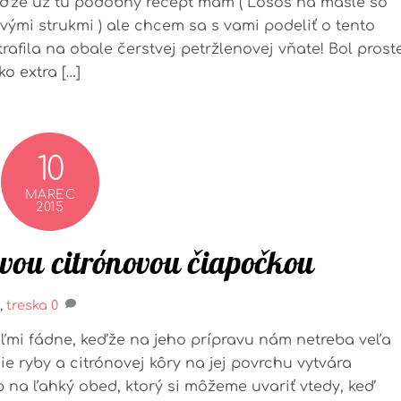
keďže už tu podobný recept mám ( Losos na masle so
ými strukmi ) ale chcem sa s vami podeliť o tento
rafila na obale čerstvej petržlenovej vňate! Bol prost
o extra […]
10
MAREC
2015
vou citrónovou čiapočkou
,
treska
0
eľmi fádne, keďže na jeho prípravu nám netreba veľa
ie ryby a citrónovej kôry na jej povrchu vytvára
ip na ľahký obed, ktorý si môžeme uvariť vtedy, keď