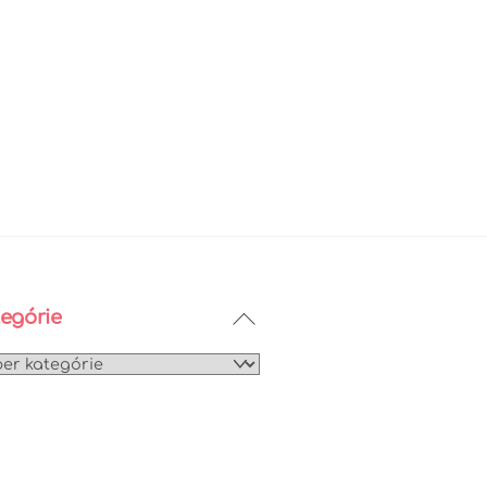
Back
egórie
To
egórie
Top