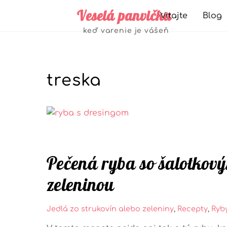
Skip
Veselá panvička
Vitajte
Blog
to
Jedlá zo strukovín alebo zeleniny
keď varenie je vášeň
content
treska
Pečená ryba so šalotkov
zeleninou
Jedlá zo strukovín alebo zeleniny
,
Recepty
,
Ryb