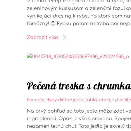
V tomto recepte nejde ani tak o tú rybu, 
zeleninovým kuskusom a zelenými fazuľkov
vynikajúci dresing k rybe, na ktorý som nat
famózny! 🙂 Rybku potom netreba ani nejak
Zobraziť viac
Pečená treska s chrumka
Recepty
,
Ryby
diétne jedlo
,
ľahký obed
,
rybie filé
Na prvý pohľad sa toto jedlo môže zdať v
ingrediencií. Opak je však pravdou. Spojen
nezameniteľnú chuť. Toto jedlo je skvelý t