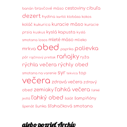
cestoviny
cibuľa
bravčové mäso
banán
dezert
hydina
klobása
kokos
karfiól
kuracie mäso
koláč
kukurica
kuracie
kyslá kapusta
prsia
kuskus
kyslá
mleté mäso
mlieko
smotana
losos
obed
polievka
mrkva
paprika
raňajky
ryža
pór
rajčinový pretlak
rýchla večera
rýchly obed
syr
top
smotana na varenie
tekvica
večera
zdravá večera
zdravý
ľahká večera
zemiaky
obed
ľahké
ľahký obed
šampiňóny
šalát
jedlá
šľahačková smotana
šunka
špenát
alebo pozrieť Archív