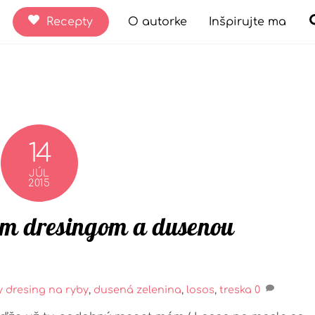
Recepty
O autorke
Inšpirujte ma
14
JÚL
2015
ým dresingom a dusenou
y
dresing na ryby
,
dusená zelenina
,
losos
,
treska
0