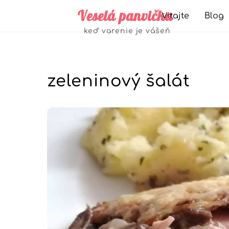
Skip
Veselá panvička
Vitajte
Blog
to
Jedlá zo strukovín alebo zeleniny
keď varenie je vášeň
content
zeleninový šalát