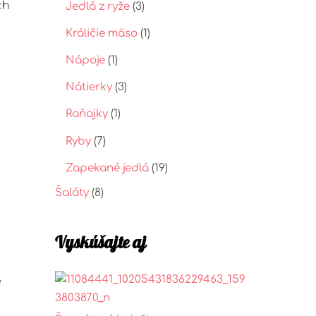
ch
Jedlá z ryže
(3)
Králičie mäso
(1)
Nápoje
(1)
Nátierky
(3)
Raňajky
(1)
Ryby
(7)
Zapekané jedlá
(19)
Šaláty
(8)
Vyskúšajte aj
é