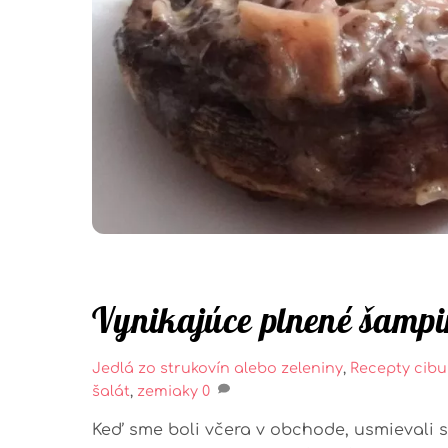
Vynikajúce plnené šamp
Jedlá zo strukovín alebo zeleniny
,
Recepty
cibu
šalát
,
zemiaky
0
Keď sme boli včera v obchode, usmievali