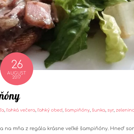
26
AUGUST
2017
iňóny
ľa
,
ľahká večera
,
ľahký obed
,
šampiňóny
,
šunka
,
syr
,
zelenin
 sa na mňa z regála krásne veľké šampiňóny. Hneď so