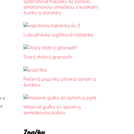
Špenátové halušky so syrovo-
smotanovou omáčkou s kúskami
šunky a slaninky
Labužnícka vajíčková nátierka
Starý dobrý granadír
Pečená paprika plnená syrom a
šunkou
 v
iu
Mäsové guľky so syrom a
zemiakovou kašou
Značky