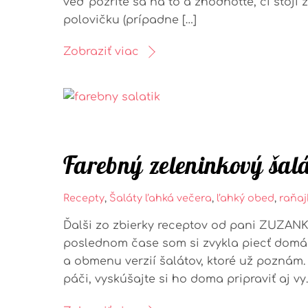
veď pozrite sa na to a zhodnoťte, či stojí
polovičku (prípadne […]
Zobraziť viac
Farebný zeleninkový šalá
Recepty
,
Šaláty
ľahká večera
,
ľahký obed
,
raňaj
Ďalši zo zbierky receptov od pani ZUZANK
poslednom čase som si zvykla piecť domác
a obmenu verzií šalátov, ktoré už poznám.
páči, vyskúšajte si ho doma pripraviť aj vy