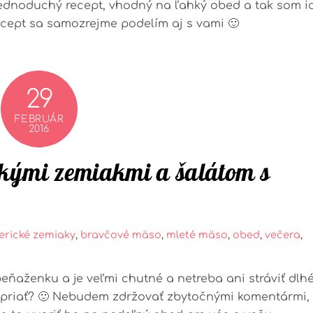
ednoduchý recept, vhodný na ľahký obed a tak som i
ecept sa samozrejme podelím aj s vami 🙂
29
FEBRUÁR
2016
ckými zemiakmi a šalátom s
rické zemiaky
,
bravčové mäso
,
mleté mäso
,
obed
,
večera
,
peňaženku a je veľmi chutné a netreba ani stráviť dlh
e priať? 🙂 Nebudem zdržovať zbytočnými komentármi,