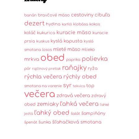
cestoviny
cibuľa
bravčové mäso
banán
dezert
hydina
klobása
kokos
karfiól
kuracie mäso
koláč
kukurica
kuracie
kyslá kapusta
prsia
kuskus
kyslá
mleté mäso
mlieko
smotana
losos
obed
polievka
mrkva
paprika
raňajky
ryža
pór
rajčinový pretlak
rýchla večera
rýchly obed
syr
top
smotana na varenie
tekvica
večera
zdravá večera
zdravý
ľahká večera
zemiaky
obed
ľahké
ľahký obed
šampiňóny
šalát
jedlá
šľahačková smotana
šunka
špenát