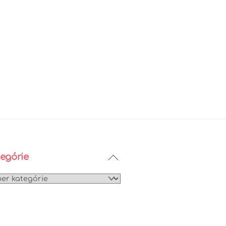
Back
egórie
To
egórie
Top