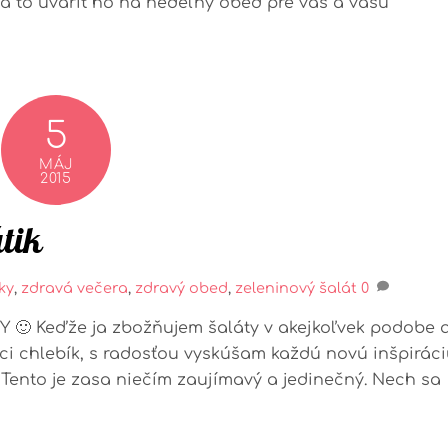
 za to uvariť ho na nedeľný obed pre vás a vašu
5
MÁJ
2015
tik
ky
,
zdravá večera
,
zdravý obed
,
zeleninový šalát
0
Y 🙂 Keďže ja zbožňujem šaláty v akejkoľvek podobe a
i chlebík, s radosťou vyskúšam každú novú inšpirác
 Tento je zasa niečím zaujímavý a jedinečný. Nech sa
.