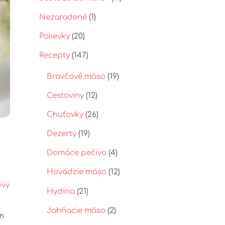
t
p
Nezaradené
(1)
Polievky
(20)
Recepty
(147)
Bravčové mäso
(19)
Cestoviny
(12)
Chuťovky
(26)
Dezerty
(19)
Domáce pečivo
(4)
Hovädzie mäso
(12)
ový
Hydina
(21)
Jahňacie mäso
(2)
m