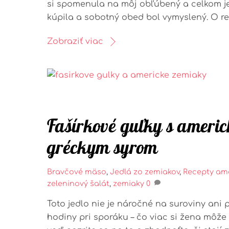
si spomenula na môj obľúbený a celkom j
kúpila a sobotný obed bol vymyslený. O r
Zobraziť viac
Fašírkové guľky s ameri
gréckym syrom
Bravčové mäso
,
Jedlá zo zemiakov
,
Recepty
ame
zeleninový šalát
,
zemiaky
0
Toto jedlo nie je náročné na suroviny ani 
hodiny pri sporáku – čo viac si žena môž