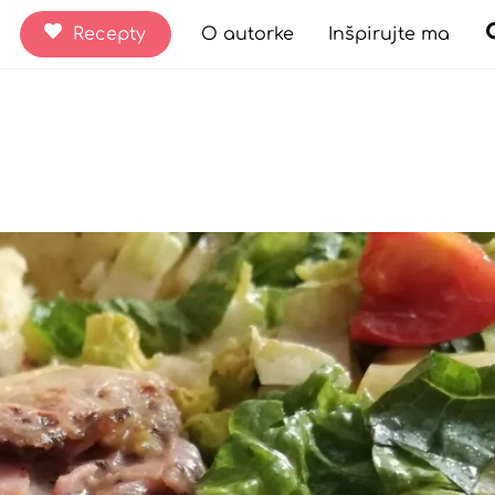
Recepty
O autorke
Inšpirujte ma