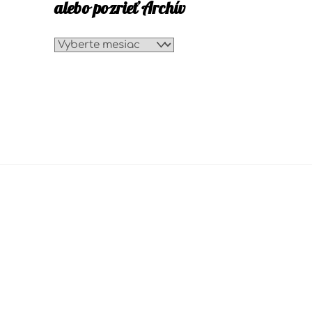
alebo pozrieť Archív
alebo
pozrieť
Archív