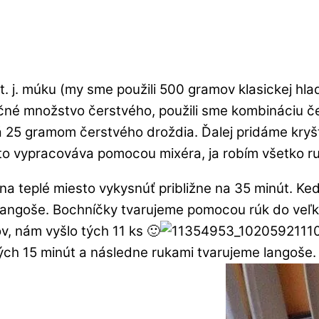
t. j. múku (my sme použili 500 gramov klasickej hl
é množstvo čerstvého, použili sme kombináciu čer
25 gramom čerstvého droždia. Ďalej pridáme kryštá
esto vypracováva pomocou mixéra, ja robím všetko r
na teplé miesto vykysnúť približne na 35 minút. Ke
 langoše. Bochníčky tvarujeme pomocou rúk do veľko
v, nám vyšlo tých 11 ks 🙂
h 15 minút a následne rukami tvarujeme langoše. 