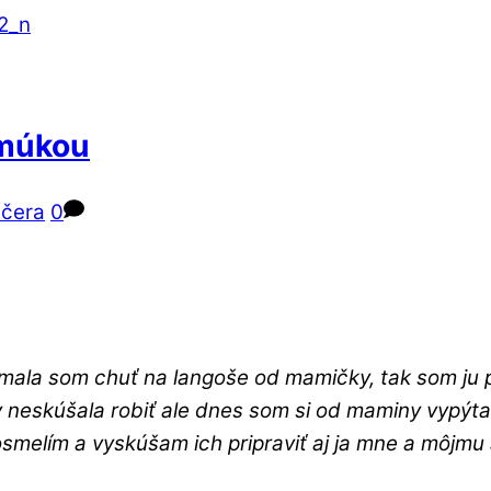
 múkou
ečera
0
a som chuť na langoše od mamičky, tak som ju popro
y neskúšala robiť ale dnes som si od maminy vypýta
 osmelím a vyskúšam ich pripraviť aj ja mne a môjmu 