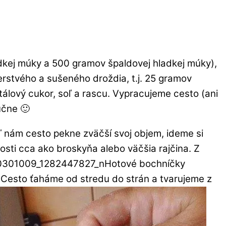
adkej múky a 500 gramov špaldovej hladkej múky),
stvého a sušeného droždia, t.j. 25 gramov
lový cukor, soľ a rascu. Vypracujeme cesto (ani
učne 🙂
ď nám cesto pekne zväčší svoj objem, ideme si
sti cca ako broskyňa alebo väčšia rajčina. Z
Hotové bochníčky
Cesto ťaháme od stredu do strán a tvarujeme z