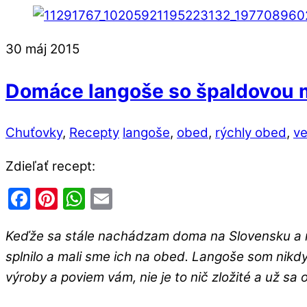
30
máj
2015
Domáce langoše so špaldovou
Chuťovky
,
Recepty
langoše
,
obed
,
rýchly obed
,
v
Zdieľať recept:
Facebook
Pinterest
WhatsApp
Email
Keďže sa stále nachádzam doma na Slovensku a mal
splnilo a mali sme ich na obed. Langoše som nikd
výroby a poviem vám, nie je to nič zložité a už sa