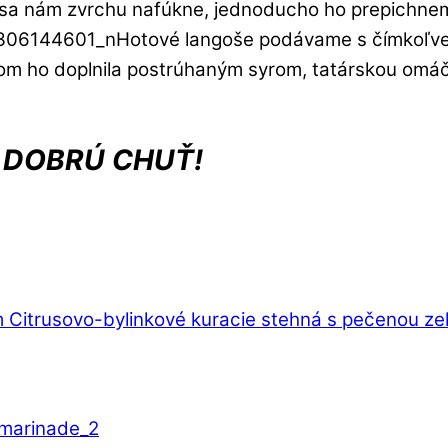
 sa nám zvrchu nafúkne, jednoducho ho prepichneme
Hotové langoše podávame s čímkoľvek
j som ho doplnila postrúhaným syrom, tatárskou om
 DOBRÚ CHUŤ!
m
Citrusovo-bylinkové kuracie stehná s pečenou ze