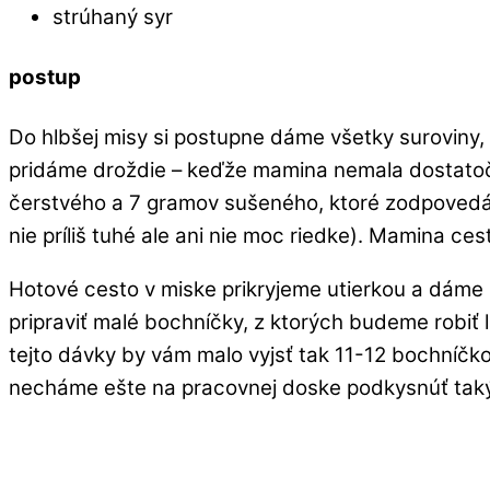
strúhaný syr
postup
Do hlbšej misy si postupne dáme všetky suroviny, 
pridáme droždie – keďže mamina nemala dostatočn
čerstvého a 7 gramov sušeného, ktoré zodpovedá 
nie príliš tuhé ale ani nie moc riedke). Mamina c
Hotové cesto v miske prikryjeme utierkou a dáme 
pripraviť malé bochníčky, z ktorých budeme robiť
tejto dávky by vám malo vyjsť tak 11-12 bochníčko
necháme ešte na pracovnej doske podkysnúť takýc