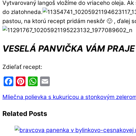
Vytvarovaný langoš vložíme do vriaceho oleja. Ak
do zlatohneda.
pastou, na ktorú recept pridám neskôr 🙂 , ďale
VESELÁ PANVIČKA VÁM PRAJE
Zdieľať recept:
Facebook
Pinterest
WhatsApp
Email
Mliečna polievka s kukuricou a stonkovým zelero
Related Posts