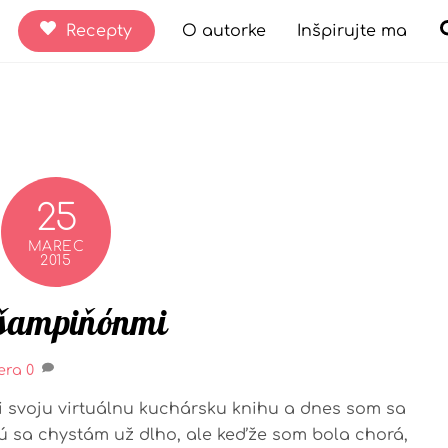
Recepty
O autorke
Inšpirujte ma
25
MAREC
2015
 šampiňónmi
era
0
i svoju virtuálnu kuchársku knihu a dnes som sa
rú sa chystám už dlho, ale keďže som bola chorá,