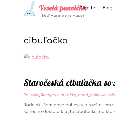
Skip
Veselá panvička
Vitajte
Blog
to
Jedlá zo strukovín alebo zeleniny
keď varenie je vášeň
content
cibuľačka
Staročeská cibuľačka so
Polievky
,
Recepty
cibuľačka
,
obed
,
polievka
,
več
Rada skúšam nové polievky a rozširujem s
konečne dostala k tejto cibuľačke, na kto