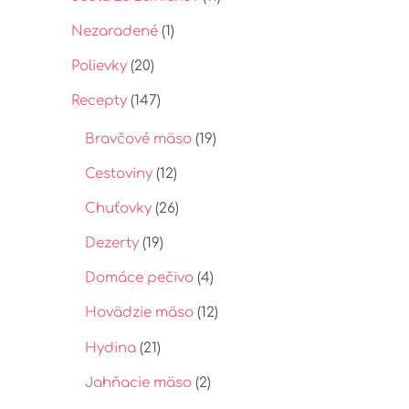
t
p
Nezaradené
(1)
Polievky
(20)
Recepty
(147)
Bravčové mäso
(19)
Cestoviny
(12)
Chuťovky
(26)
Dezerty
(19)
Domáce pečivo
(4)
Hovädzie mäso
(12)
Hydina
(21)
Jahňacie mäso
(2)