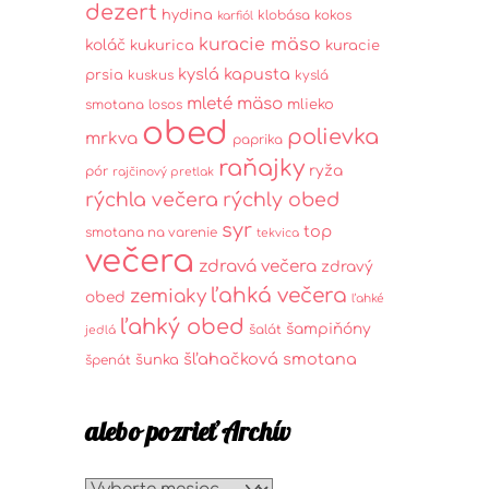
dezert
hydina
klobása
kokos
karfiól
kuracie mäso
koláč
kukurica
kuracie
kyslá kapusta
prsia
kuskus
kyslá
mleté mäso
mlieko
smotana
losos
obed
polievka
mrkva
paprika
raňajky
ryža
pór
rajčinový pretlak
rýchla večera
rýchly obed
syr
top
smotana na varenie
tekvica
večera
zdravá večera
zdravý
ľahká večera
zemiaky
obed
ľahké
ľahký obed
šampiňóny
šalát
jedlá
šľahačková smotana
šunka
špenát
alebo pozrieť Archív
alebo