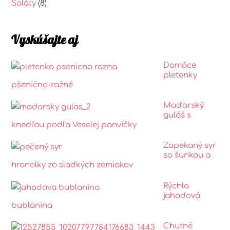
Šaláty
(8)
Vyskúšajte aj
Domáce
pletenky
pšenično-ražné
Maďarský
guláš s
knedľou podľa Veselej panvičky
Zapekaný syr
so šunkou a
hranolky zo sladkých zemiakov
Rýchla
jahodová
bublanina
Chutné