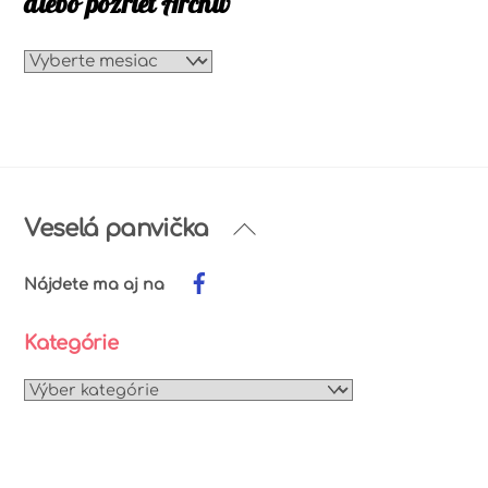
alebo pozrieť Archív
alebo
pozrieť
Archív
Back
Veselá panvička
To
Top
Nájdete ma aj na
Kategórie
Kategórie