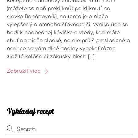
Recept na banánový chlebíček tu už mám
(môžete sa naň prekliknúť po kliknutí na
slovko Banánovník), no tento je o niečo
vylepšený a omnoho šťavnatejší. Vynikajúco sa
hodí k poobednej kávičke a vtedy, keď máte
chuť na niečo sladké, no nie príliš presladené a
nechce sa vám dlhé hodiny vypekať rôzne
zložité koláče či zákusky. Nech […]
Zobraziť viac
Vyhľadaj recept