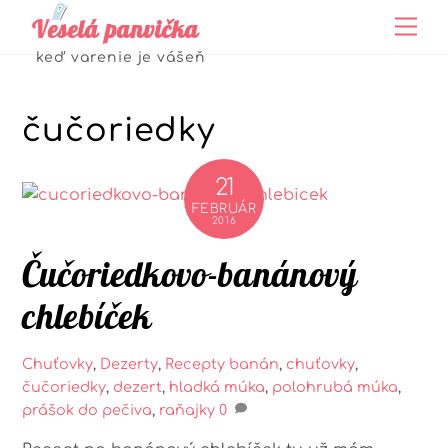
Skip
Veselá panvička
Me
to
keď varenie je vášeň
content
čučoriedky
21
FEBRUÁR
2016
Čučoriedkovo-banánový
chlebíček
Chuťovky
,
Dezerty
,
Recepty
banán
,
chuťovky
,
čučoriedky
,
dezert
,
hladká múka
,
polohrubá múka
,
prášok do pečiva
,
raňajky
0