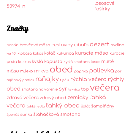
lososové
fašírky
Značky
dezert
cestoviny
cibuľa
bravčové mäso
hydina
banán
kuracie mäso
koláč
kukurica
kuracie
klobása
kokos
karfiól
kyslá kapusta
mleté
prsia
kuskus
kyslá smotana
losos
obed
polievka
mäso
mrkva
mlieko
paprika
pór
raňajky
rýchla večera
rýchly
ryža
rajčinový pretlak
večera
syr
obed
top
smotana na varenie
tekvica
ľahká
zemiaky
zdravá večera
zdravý obed
ľahký obed
večera
šampiňóny
šalát
ľahké jedlá
šľahačková smotana
šunka
špenát