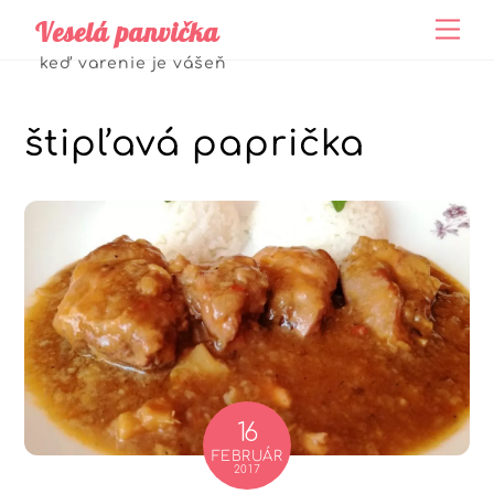
Skip
Veselá panvička
Me
to
keď varenie je vášeň
content
štipľavá paprička
16
FEBRUÁR
2017