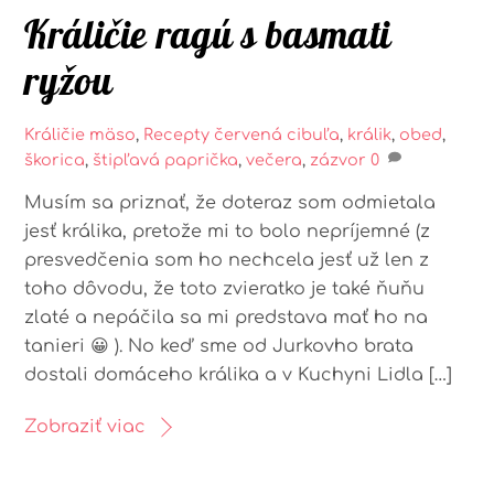
Králičie ragú s basmati
ryžou
Králičie mäso
,
Recepty
červená cibuľa
,
králik
,
obed
,
škorica
,
štipľavá paprička
,
večera
,
zázvor
0
Musím sa priznať, že doteraz som odmietala
jesť králika, pretože mi to bolo nepríjemné (z
presvedčenia som ho nechcela jesť už len z
toho dôvodu, že toto zvieratko je také ňuňu
zlaté a nepáčila sa mi predstava mať ho na
tanieri 😀 ). No keď sme od Jurkovho brata
dostali domáceho králika a v Kuchyni Lidla […]
Zobraziť viac