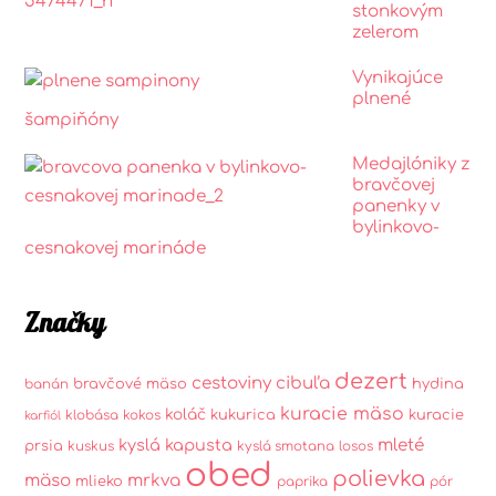
stonkovým
zelerom
Vynikajúce
plnené
šampiňóny
Medajlóniky z
bravčovej
panenky v
bylinkovo-
cesnakovej marináde
Značky
dezert
cestoviny
cibuľa
bravčové mäso
hydina
banán
kuracie mäso
koláč
kukurica
kuracie
klobása
kokos
karfiól
kyslá kapusta
mleté
prsia
kuskus
kyslá smotana
losos
obed
polievka
mäso
mrkva
mlieko
paprika
pór