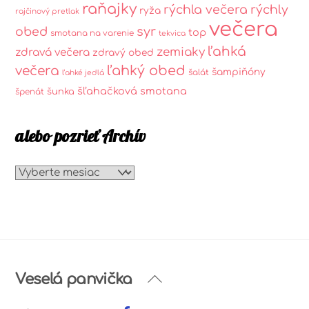
raňajky
rýchla večera
rýchly
ryža
rajčinový pretlak
večera
syr
obed
top
smotana na varenie
tekvica
ľahká
zemiaky
zdravá večera
zdravý obed
ľahký obed
večera
šampiňóny
šalát
ľahké jedlá
šľahačková smotana
šunka
špenát
alebo pozrieť Archív
alebo
pozrieť
Archív
Back
Veselá panvička
To